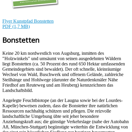
Flyer Kunstpfad Bonstetten
PDF (1,7 MB)
Bonstetten
Keine 20 km nordwestlich von Augsburg, inmitten des
"Holzwinkels" und umsäumt von seinen ausgedehnten Wäldern
liegt Bonstetten (ca. 50 Prozent des rund 650 Hektar umfassenden
Gemeindegebiets sind bewaldet). Der oft schnelle, kleinräumige
Wechsel von Wald, Buschwerk und offenem Gelände, zahlreiche
Steilhänge und Hohlwege (darunter die Naturdenkmäler Nähe
Friedhof am Reuteweg und am Heuberg) kennzeichnen das
Landschaftsbild.
Angelegte Feuchtbiotope (an der Laugna sowie bei der Lourdes-
Kapelle) beweisen zudem, dass die Bonstetter ihre natürlichen
Ressourcen nachhaltig schützen und pflegen. Die reizvolle
landschaftliche Umgebung übte seit jeher besondere
Anziehungskraft aus; die günstige Verkehrslage (nahe der Autobahn
A8, München-Stuttgart) begünstigte weiterhin die Entwicklung von