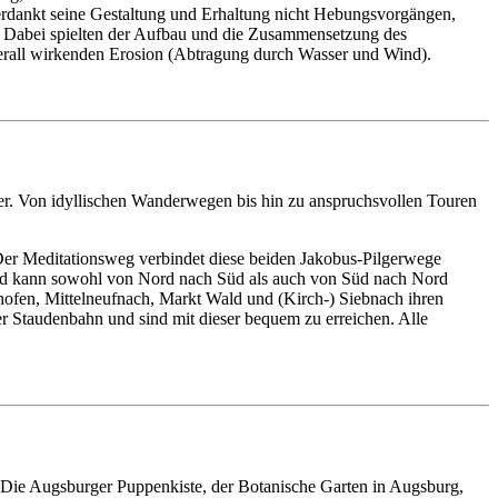
erdankt seine Gestaltung und Erhaltung nicht Hebungsvorgängen,
. Dabei spielten der Aufbau und die Zusammensetzung des
erall wirkenden Erosion (Abtragung durch Wasser und Wind).
er. Von idyllischen Wanderwegen bis hin zu anspruchsvollen Touren
Der Meditationsweg verbindet diese beiden Jakobus-Pilgerwege
und kann sowohl von Nord nach Süd als auch von Süd nach Nord
shofen, Mittelneufnach, Markt Wald und (Kirch-) Siebnach ihren
r Staudenbahn und sind mit dieser bequem zu erreichen. Alle
e: Die Augsburger Puppenkiste, der Botanische Garten in Augsburg,