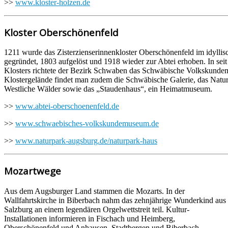
>>
www.kloster-holzen.de
Kloster Oberschönenfeld
1211 wurde das Zisterzienserinnenkloster Oberschönenfeld im idylli
gegründet, 1803 aufgelöst und 1918 wieder zur Abtei erhoben. In sei
Klosters richtete der Bezirk Schwaben das Schwäbische Volkskund
Klostergelände findet man zudem die Schwäbische Galerie, das Nat
Westliche Wälder sowie das „Staudenhaus“, ein Heimatmuseum.
>>
www.abtei-oberschoenenfeld.de
>>
www.schwaebisches-volkskundemuseum.de
>>
www.naturpark-augsburg.de/naturpark-haus
Mozartwege
Aus dem Augsburger Land stammen die Mozarts. In der
Wallfahrtskirche in Biberbach nahm das zehnjährige Wunderkind aus
Salzburg an einem legendären Orgelwettstreit teil. Kultur-
Installationen informieren in Fischach und Heimberg,
Oberschönenfeld und Anhausen, Stadtbergen und Biberbach.