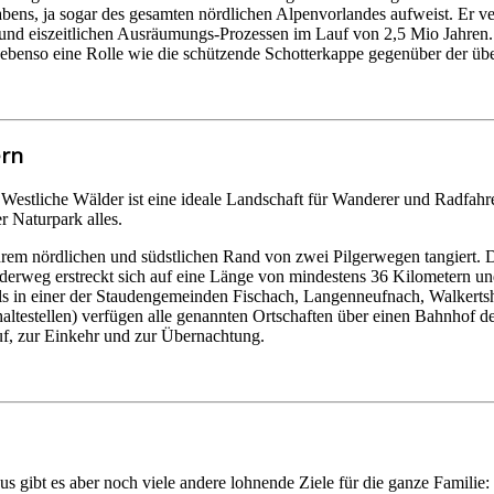
ns, ja sogar des gesamten nördlichen Alpenvorlandes aufweist. Er v
und eiszeitlichen Ausräumungs-Prozessen im Lauf von 2,5 Mio Jahren
ebenso eine Rolle wie die schützende Schotterkappe gegenüber der üb
rn
Westliche Wälder ist eine ideale Landschaft für Wanderer und Radfahr
r Naturpark alles.
rem nördlichen und südstlichen Rand von zwei Pilgerwegen tangiert. 
derweg erstreckt sich auf eine Länge von mindestens 36 Kilometern 
eils in einer der Staudengemeinden Fischach, Langenneufnach, Walkert
testellen) verfügen alle genannten Ortschaften über einen Bahnhof de
f, zur Einkehr und zur Übernachtung.
us gibt es aber noch viele andere lohnende Ziele für die ganze Famili