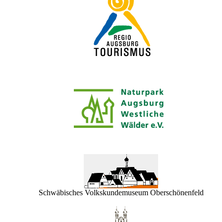
Schwäbisches Volkskundemuseum Oberschönenfeld